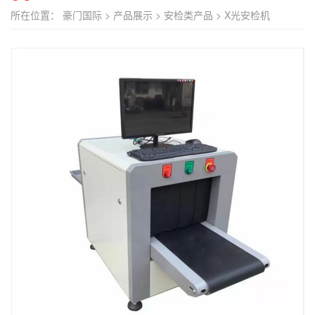
所在位置：
豪门国际
>
产品展示
>
安检类产品
>
X光安检机